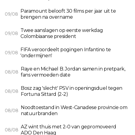
Paramount belooft 30 films per jaar uit te
09/08
brengen na overname
Twee aanslagen op eerste werkdag
09/08
Colombiaanse president
FIFA veroordeelt pogingen Infantino te
09/08
'ondermijnen'
Raye en Michael B. Jordan samen in pretpark,
08/08
fans vermoeden date
Bosz zag 'slecht' PSV in openingsduel tegen
08/08
Fortuna Sittard (2-2)
Noodtoestand in West-Canadese provincie om
08/08
natuurbranden
AZ wint thuis met 2-0 van gepromoveerd
08/08
ADO Den Haag